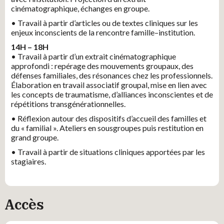
cinématographique, échanges en groupe.
Demandes spécifiques (Nombre de personnes, noms des
• Travail à partir d’articles ou de textes cliniques sur les
participants, situation de handicap, ...)
enjeux inconscients de la rencontre famille–institution.
14H – 18H
• Travail à partir d’un extrait cinématographique
approfondi : repérage des mouvements groupaux, des
défenses familiales, des résonances chez les professionnels.
Élaboration en travail associatif groupal, mise en lien avec
les concepts de traumatisme, d’alliances inconscientes et de
VALIDER
répétitions transgénérationnelles.
• Réflexion autour des dispositifs d’accueil des familles et
du « familial ». Ateliers en sousgroupes puis restitution en
grand groupe.
• Travail à partir de situations cliniques apportées par les
stagiaires.
Accès