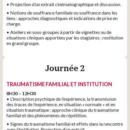
Adresse postale
*
• Projection d’un extrait cinématographique et discussion.
• Notions de souffrance familiale ou souffrance dans les
liens : approches diagnostiques et indications de prise en
charge.
Code postal
*
• Ateliers en sous-groupes à partir de vignettes ou de
situations cliniques apportées par les stagiaires ; restitution
en grand groupe.
Ville
*
Journée 2
Numéro de téléphone
*
TRAUMATISME FAMILIAL ET INSTITUTION
8H30 – 12H30
Adresse e-mail
*
• L’inscription psychique de l’expérience, la transmission
des traces de l’expérience, en situation « normale » et en
situation traumatique ; approche clinique du traumatisme
familial et des phénomènes de répétition.
Fonction
• Signes du traumatisme familial et effets dans la rencontre
avec l’institution. Projection d’un extrait