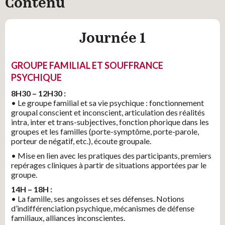
Contenu
Approche clinique &
thérapeutique de la famille
Journée 1
Demander un devis
GROUPE FAMILIAL ET SOUFFRANCE
Merci d'indiquer les coordonnées de votre organisme. Nous
PSYCHIQUE
vous recontacterons pour établir un devis
8H30 – 12H30 :
• Le groupe familial et sa vie psychique : fonctionnement
Organisme (raison sociale)
*
groupal conscient et inconscient, articulation des réalités
intra, inter et trans-subjectives, fonction phorique dans les
groupes et les familles (porte-symptôme, porte-parole,
porteur de négatif, etc.), écoute groupale.
Nom
*
• Mise en lien avec les pratiques des participants, premiers
repérages cliniques à partir de situations apportées par le
groupe.
Prénom
*
14H – 18H :
• La famille, ses angoisses et ses défenses. Notions
d’indifférenciation psychique, mécanismes de défense
familiaux, alliances inconscientes.