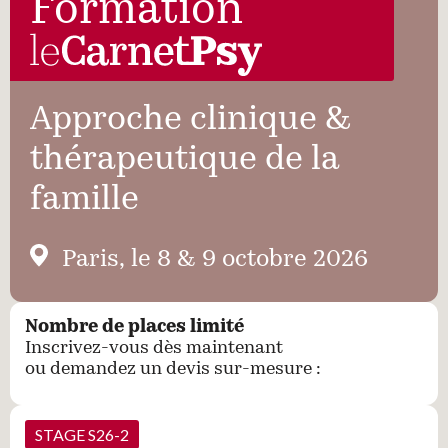
Recherches
Formation
Entretiens
Approche clinique &
Revues
thérapeutique de la
famille
Colloque
Paris, le 8 & 9 octobre 2026
Mon panier
Nombre de places limité
Inscrivez-vous dès maintenant
Mon compte
ou demandez un devis sur-mesure :
STAGE S26-2