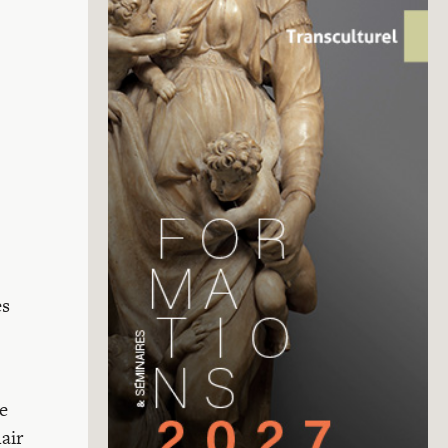
es
e
air