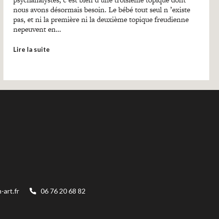
nous avons désormais besoin. Le bébé tout seul n ’existe
pas, et ni la première ni la deuxième topique freudienne
nepeuvent en…
Lire la suite
art.fr
06 76 20 68 82