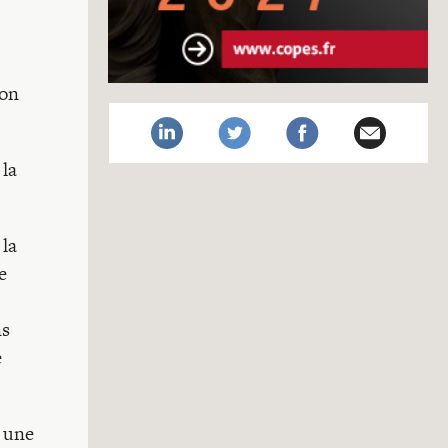
non
 la
 la
e
ns
e
s une