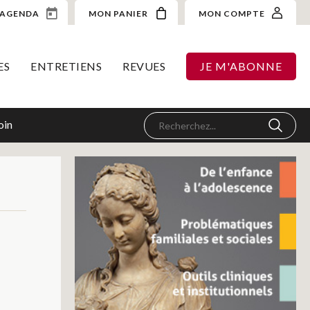
AGENDA
MON PANIER
MON COMPTE
ES
ENTRETIENS
REVUES
JE M'ABONNE
oin