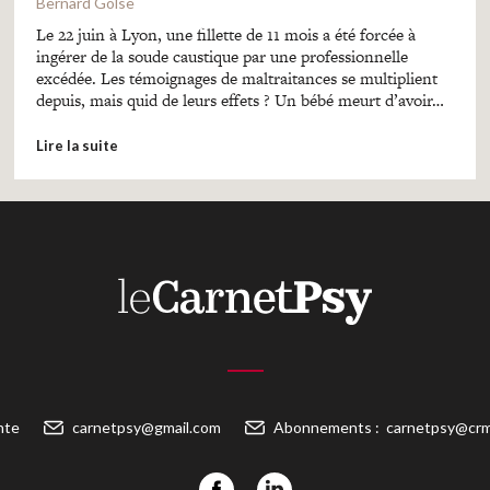
Bernard Golse
Le 22 juin à Lyon, une fillette de 11 mois a été forcée à
ingérer de la soude caustique par une professionnelle
excédée. Les témoignages de maltraitances se multiplient
depuis, mais quid de leurs effets ? Un bébé meurt d’avoir…
Lire la suite
nte
carnetpsy@gmail.com
Abonnements :
carnetpsy@crm-