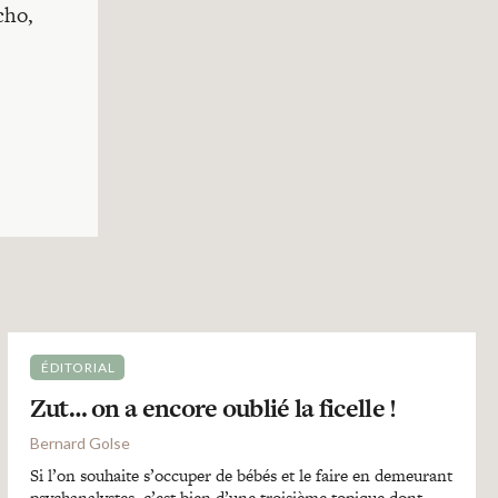
cho,
ÉDITORIAL
Zut… on a encore oublié la ficelle !
Bernard Golse
Si l’on souhaite s’occuper de bébés et le faire en demeurant
psychanalystes, c’est bien d’une troisième topique dont