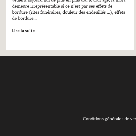
demeure irreprésentable si ce n’est par ses effets de
bordure (rites funéraires, douleur des endeuillés …), effets
de bordure…
Lire la suite
Conditions générales de ve