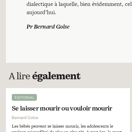
dialectique à laquelle, bien évidemment, cell
aujourd’hui.
Pr Bernard Golse
A lire
également
ÉDITORIAL
Se laisser mourir ou vouloir mourir
Bernard Golse
Les bébés peuvent se laisser mourir, les adolescents le
veulent aujourd’hui de plus en plus tôt. A tout âge, la mort