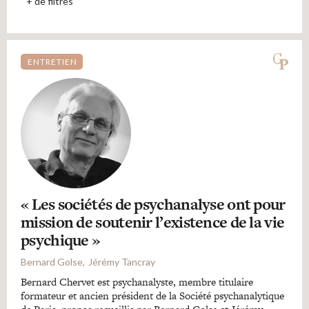
Recherches
+ de filtres
Entretiens
ENTRETIEN
Revues
Colloque
Mon panier
« Les sociétés de psychanalyse ont pour
mission de soutenir l’existence de la vie
psychique »
Mon compte
Bernard Golse
Jérémy Tancray
Bernard Chervet est psychanalyste, membre titulaire
formateur et ancien président de la Société psychanalytique