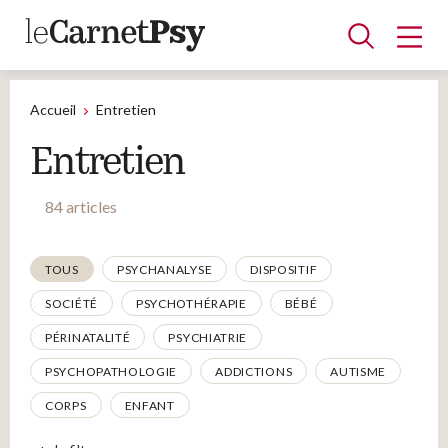
Accueil
Entretien
Entretien
Articles
A la une
Adolescence
Dispositif
Enfance
Périnatalité
Psychanalyse
Psychopathologie
Soin
84 articles
Dossiers
Thématiques
TOUS
PSYCHANALYSE
DISPOSITIF
Auteurs
SOCIÉTÉ
PSYCHOTHÉRAPIE
BÉBÉ
PÉRINATALITÉ
PSYCHIATRIE
PSYCHOPATHOLOGIE
ADDICTIONS
AUTISME
Blocs-notes
CORPS
ENFANT