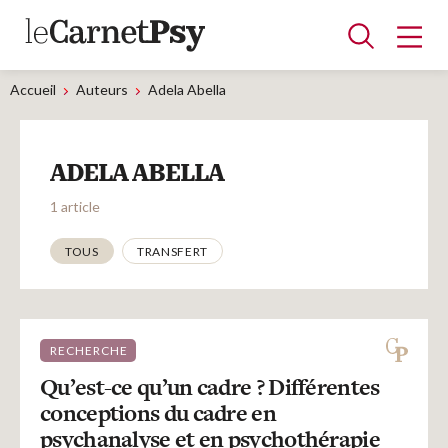
Accueil
Auteurs
Adela Abella
Articles
ADELA ABELLA
A la une
Adolescence
Dispositif
Enfance
Périnatalité
Psychanalyse
Psychopathologie
Soin
1 article
Dossiers
Thématiques
TOUS
TRANSFERT
Auteurs
RECHERCHE
Blocs-notes
Qu’est-ce qu’un cadre ? Différentes
conceptions du cadre en
psychanalyse et en psychothérapie