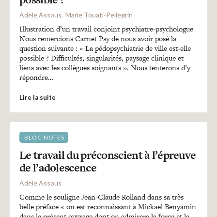
Recherches
Adèle Assous
Marie Touati-Pellegrin
Illustration d’un travail conjoint psychiatre-psychologue
Entretiens
Nous remercions Carnet Psy de nous avoir posé la
question suivante : « La pédopsychiatrie de ville est-elle
possible ? Difficultés, singularités, paysage clinique et
liens avec les collègues soignants ». Nous tenterons d’y
Revues
répondre…
Lire la suite
Colloque
Mon panier
BLOC-NOTES
Le travail du préconscient à l’épreuve
de l’adolescence
Mon compte
Adèle Assous
Comme le souligne Jean-Claude Rolland dans sa très
belle préface « on est reconnaissant à Mickael Benyamin
dans le présent ouvrage dont on admirera la force et la