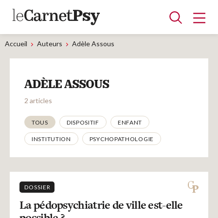
Accueil
Auteurs
Adèle Assous
Articles
ADÈLE ASSOUS
A la une
Adolescence
Dispositif
Enfance
Périnatalité
Psychanalyse
Psychopathologie
Soin
2 articles
Dossiers
Thématiques
TOUS
DISPOSITIF
ENFANT
INSTITUTION
PSYCHOPATHOLOGIE
Auteurs
Blocs-notes
DOSSIER
La pédopsychiatrie de ville est-elle
possible ?