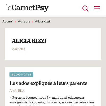
Accueil
Auteurs
Alicia Rizzi
Articles
ALICIA RIZZI
A la une
Adolescence
Dispositif
Enfance
Périnatalité
Psychanalyse
Psychopathologie
Soin
2 articles
Dossiers
Auteurs
BLOC-NOTES
Les ados expliqués à leurs parents
Blocs-notes
Alicia Rizzi
« Parents, écoutez-nous ! » mais aussi éducateurs,
enseignants, soignants, cliniciens, écoutez les ados dans