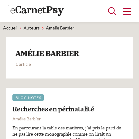
Accueil
Auteurs
Amélie Barbier
Articles
AMÉLIE BARBIER
A la une
Adolescence
Dispositif
Enfance
Périnatalité
Psychanalyse
Psychopathologie
Soin
1 article
Dossiers
Auteurs
BLOC-NOTES
Recherches en périnatalité
Blocs-notes
Amélie Barbier
En parcourant la table des matières, j’ai pris le parti de
ne pas lire cette monographie comme on lirait un