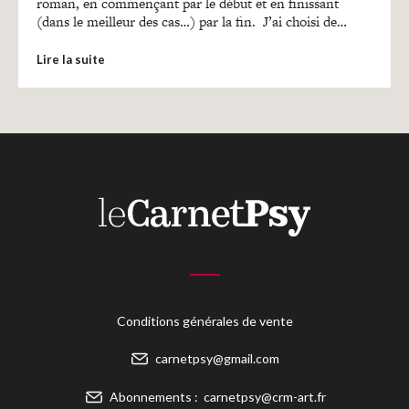
Recherches
roman, en commençant par le début et en finissant
(dans le meilleur des cas…) par la fin. J’ai choisi de…
Lire la suite
Entretiens
Revues
Colloque
Mon panier
Mon compte
Conditions générales de vente
carnetpsy@gmail.com
Abonnements :
carnetpsy@crm-art.fr