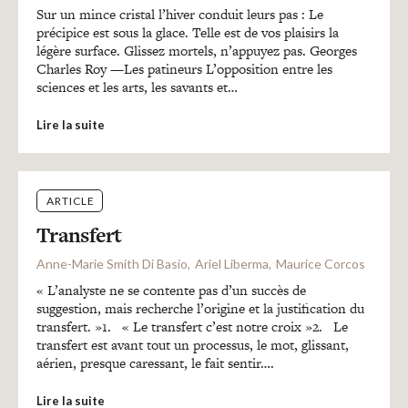
Recherches
Sur un mince cristal l’hiver conduit leurs pas : Le
précipice est sous la glace. Telle est de vos plaisirs la
légère surface. Glissez mortels, n’appuyez pas. Georges
Entretiens
Charles Roy —Les patineurs L’opposition entre les
sciences et les arts, les savants et…
Lire la suite
Revues
Colloque
ARTICLE
Transfert
Mon panier
Anne-Marie Smith Di Basio
Ariel Liberma
Maurice Corcos
« L’analyste ne se contente pas d’un succès de
suggestion, mais recherche l’origine et la justification du
Mon compte
transfert. »1. « Le transfert c’est notre croix »2. Le
transfert est avant tout un processus, le mot, glissant,
aérien, presque caressant, le fait sentir….
Lire la suite