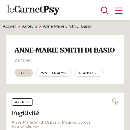
Accueil
Auteurs
Anne-Marie Smith Di Basio
Articles
ANNE-MARIE SMITH DI BASIO
A la une
Adolescence
Dispositif
Enfance
Périnatalité
Psychanalyse
Psychopathologie
Soin
2 articles
Dossiers
Thématiques
TOUS
PSYCHANALYSE
TRANSFERT
Auteurs
ARTICLE
Blocs-notes
Fugitivité
Anne-Marie Smith Di Basio
Maurice Corcos
Patrick Clervoy