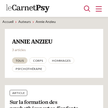
Accueil
Auteurs
Annie Anzieu
Articles
ANNIE ANZIEU
A la une
Adolescence
Dispositif
Enfance
Périnatalité
Psychanalyse
Psychopathologie
Soin
3 articles
Dossiers
Thématiques
TOUS
CORPS
HOMMAGES
PSYCHOTHÉRAPIE
Auteurs
Blocs-notes
ARTICLE
Sur la formation des