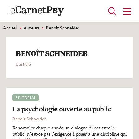
Accueil
Auteurs
Benoît Schneider
Articles
BENOÎT SCHNEIDER
A la une
Adolescence
Dispositif
Enfance
Périnatalité
Psychanalyse
Psychopathologie
Soin
1 article
Dossiers
Auteurs
ÉDITORIAL
La psychologie ouverte au public
Blocs-notes
Benoît Schneider
Renouveler chaque année un dialogue direct avec le
public, n’est-ce pas l’exigence à poser à une discipline qui