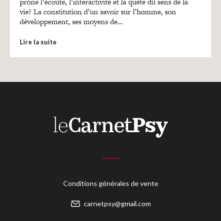
Recherches
prône l’écoute, l’interactivité et la quête du sens de la
vie? La constitution d’un savoir sur l’homme, son
développement, ses moyens de…
Entretiens
Lire la suite
Revues
Colloque
Mon panier
Mon compte
Conditions générales de vente
carnetpsy@gmail.com