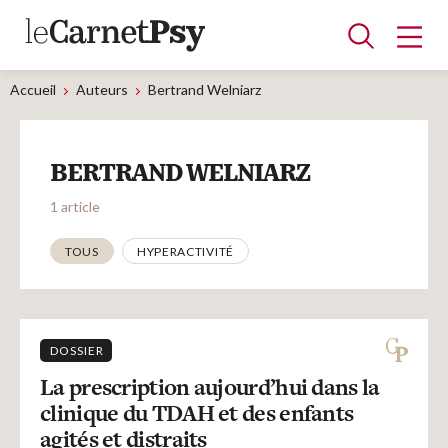
Accueil
Auteurs
Bertrand Welniarz
Articles
BERTRAND WELNIARZ
A la une
Adolescence
Dispositif
Enfance
Périnatalité
Psychanalyse
Psychopathologie
Soin
1 article
Dossiers
Thématiques
TOUS
HYPERACTIVITÉ
Auteurs
DOSSIER
Blocs-notes
La prescription aujourd’hui dans la
clinique du TDAH et des enfants
agités et distraits