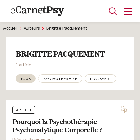
Accueil
Auteurs
Brigitte Pacquement
Articles
BRIGITTE PACQUEMENT
A la une
Adolescence
Dispositif
Enfance
Périnatalité
Psychanalyse
Psychopathologie
Soin
1 article
Dossiers
Thématiques
TOUS
PSYCHOTHÉRAPIE
TRANSFERT
Auteurs
ARTICLE
Blocs-notes
Pourquoi la Psychothérapie
Psychanalytique Corporelle ?
Brigitte Pacquement