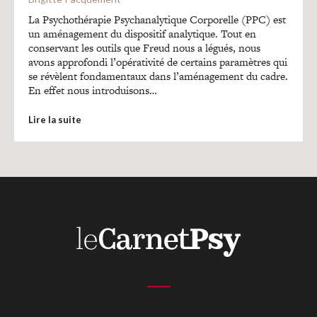
Recherches
La Psychothérapie Psychanalytique Corporelle (PPC) est
un aménagement du dispositif analytique. Tout en
conservant les outils que Freud nous a légués, nous
Entretiens
avons approfondi l’opérativité de certains paramètres qui
se révèlent fondamentaux dans l’aménagement du cadre.
En effet nous introduisons…
Revues
Lire la suite
Colloque
Mon panier
Mon compte