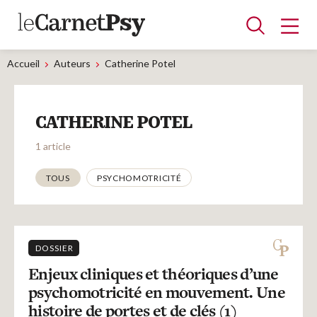
Accueil
Auteurs
Catherine Potel
Articles
CATHERINE POTEL
A la une
Adolescence
Dispositif
Enfance
Périnatalité
Psychanalyse
Psychopathologie
Soin
1 article
Dossiers
Thématiques
TOUS
PSYCHOMOTRICITÉ
Auteurs
DOSSIER
Blocs-notes
Enjeux cliniques et théoriques d’une
psychomotricité en mouvement. Une
histoire de portes et de clés (1)