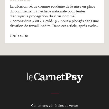
Recherches
La décision vécue comme soudaine de la mise en place
du confinement à l’échelle nationale pour tenter
d’enrayer la propagation du virus nommé
Entretiens
« coronavirus » ou « Covid-19 » nous a plongés dans une
situation de travail inédite. Dans cet article, après avoir…
Revues
Lire la suite
Colloque
Mon panier
Mon compte
Conditions générales de vente