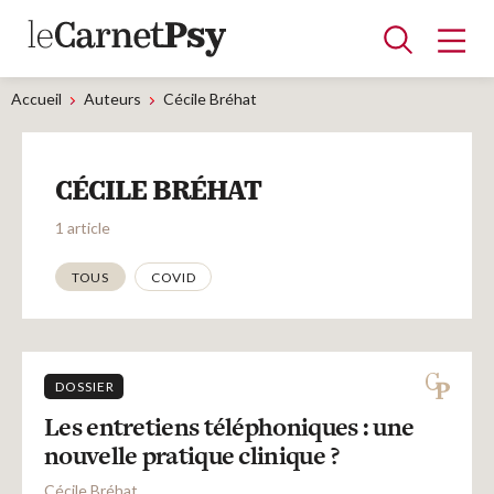
Accueil
Auteurs
Cécile Bréhat
Articles
CÉCILE BRÉHAT
A la une
Adolescence
Dispositif
Enfance
Périnatalité
Psychanalyse
Psychopathologie
Soin
1 article
Dossiers
Thématiques
TOUS
COVID
Auteurs
DOSSIER
Blocs-notes
Les entretiens téléphoniques : une
nouvelle pratique clinique ?
Cécile Bréhat