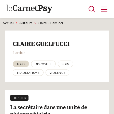
Accueil
Auteurs
Claire Guelfucci
Articles
CLAIRE GUELFUCCI
A la une
Adolescence
Dispositif
Enfance
Périnatalité
Psychanalyse
Psychopathologie
Soin
1 article
Dossiers
Thématiques
TOUS
DISPOSITIF
SOIN
TRAUMATISME
VIOLENCE
Auteurs
Blocs-notes
DOSSIER
La secrétaire dans une unité de
pédopsychiatrie