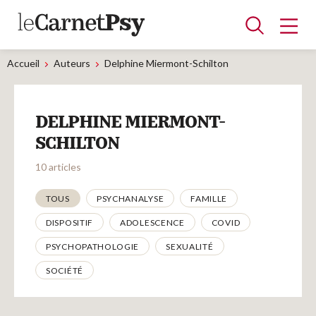
Accueil
Auteurs
Delphine Miermont-Schilton
Articles
DELPHINE MIERMONT-
A la une
Adolescence
Dispositif
Enfance
Périnatalité
Psychanalyse
Psychopathologie
Soin
SCHILTON
Dossiers
10 articles
Thématiques
TOUS
PSYCHANALYSE
FAMILLE
Auteurs
DISPOSITIF
ADOLESCENCE
COVID
PSYCHOPATHOLOGIE
SEXUALITÉ
Blocs-notes
SOCIÉTÉ