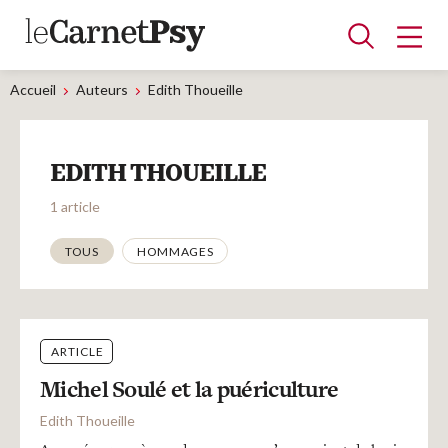
Accueil
Auteurs
Edith Thoueille
Articles
EDITH THOUEILLE
A la une
Adolescence
Dispositif
Enfance
Périnatalité
Psychanalyse
Psychopathologie
Soin
1 article
Dossiers
Thématiques
TOUS
HOMMAGES
Auteurs
ARTICLE
Blocs-notes
Michel Soulé et la puériculture
Edith Thoueille