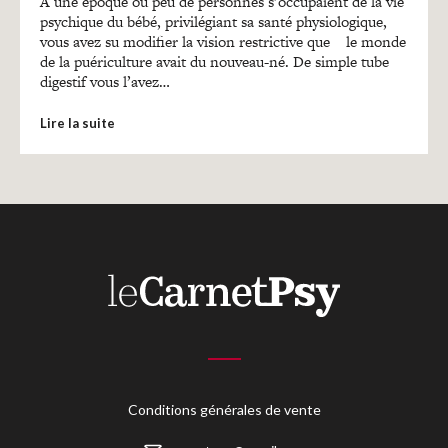
Recherches
A une époque où peu de personnes s’occupaient de la vie
psychique du bébé, privilégiant sa santé physiologique,
vous avez su modifier la vision restrictive que le monde
de la puériculture avait du nouveau-né. De simple tube
Entretiens
digestif vous l’avez…
Lire la suite
Revues
Colloque
Mon panier
Mon compte
Conditions générales de vente