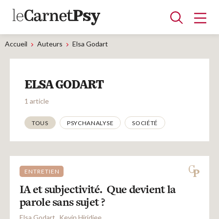
Accueil
Auteurs
Elsa Godart
Articles
ELSA GODART
A la une
Adolescence
Dispositif
Enfance
Périnatalité
Psychanalyse
Psychopathologie
Soin
1 article
Dossiers
Thématiques
TOUS
PSYCHANALYSE
SOCIÉTÉ
Auteurs
ENTRETIEN
Blocs-notes
IA et subjectivité. Que devient la
parole sans sujet ?
Elsa Godart
Kevin Hiridjee