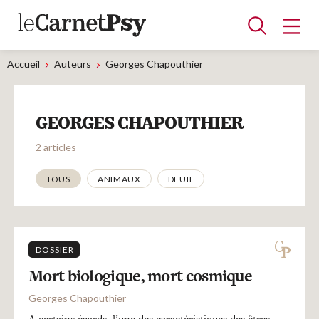
Accueil
Auteurs
Georges Chapouthier
Articles
GEORGES CHAPOUTHIER
A la une
Adolescence
Dispositif
Enfance
Périnatalité
Psychanalyse
Psychopathologie
Soin
2 articles
Dossiers
Thématiques
TOUS
ANIMAUX
DEUIL
Auteurs
DOSSIER
Blocs-notes
Mort biologique, mort cosmique
Georges Chapouthier
A certains égards, l’une des caractéristiques des êtres