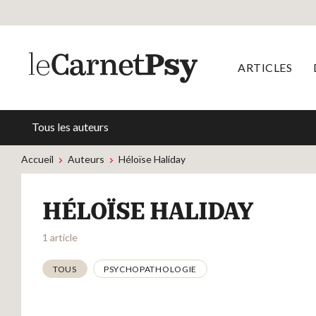
ARTICLES
Tous les auteurs
Accueil
Auteurs
Héloïse Haliday
HÉLOÏSE HALIDAY
1 article
Thématiques
TOUS
PSYCHOPATHOLOGIE