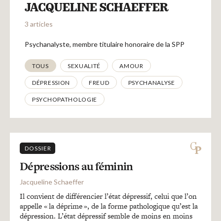
Recherches
JACQUELINE SCHAEFFER
3 articles
Entretiens
Psychanalyste, membre titulaire honoraire de la SPP
Thématiques
TOUS
SEXUALITÉ
AMOUR
Revues
DÉPRESSION
FREUD
PSYCHANALYSE
PSYCHOPATHOLOGIE
Colloque
Mon panier
DOSSIER
Dépressions au féminin
Mon compte
Jacqueline Schaeffer
Il convient de différencier l’état dépressif, celui que l’on
appelle « la déprime », de la forme pathologique qu’est la
dépression. L’état dépressif semble de moins en moins