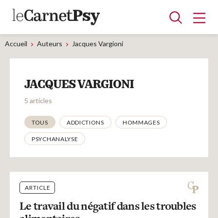
Accueil
Auteurs
Jacques Vargioni
Articles
JACQUES VARGIONI
A la une
Adolescence
Dispositif
Enfance
Périnatalité
Psychanalyse
Psychopathologie
Soin
5 articles
Dossiers
Thématiques
TOUS
ADDICTIONS
HOMMAGES
PSYCHANALYSE
Auteurs
Blocs-notes
ARTICLE
Le travail du négatif dans les troubles