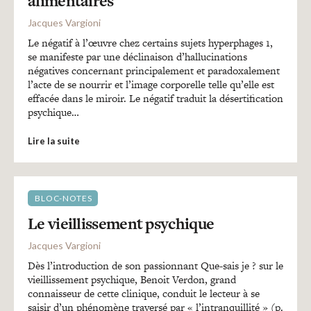
alimentaires
Recherches
Jacques Vargioni
Le négatif à l’œuvre chez certains sujets hyperphages 1,
Entretiens
se manifeste par une déclinaison d’hallucinations
négatives concernant principalement et paradoxalement
l’acte de se nourrir et l’image corporelle telle qu’elle est
Revues
effacée dans le miroir. Le négatif traduit la désertification
psychique…
Lire la suite
Colloque
Mon panier
BLOC-NOTES
Le vieillissement psychique
Mon compte
Jacques Vargioni
Dès l’introduction de son passionnant Que-sais je ? sur le
vieillissement psychique, Benoit Verdon, grand
connaisseur de cette clinique, conduit le lecteur à se
saisir d’un phénomène traversé par « l’intranquillité » (p.