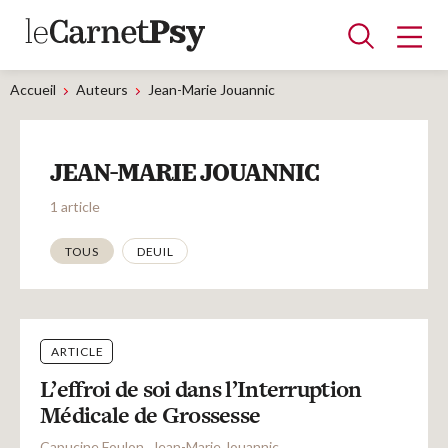
Accueil
Auteurs
Jean-Marie Jouannic
Articles
JEAN-MARIE JOUANNIC
A la une
Adolescence
Dispositif
Enfance
Périnatalité
Psychanalyse
Psychopathologie
Soin
1 article
Dossiers
Thématiques
TOUS
DEUIL
Auteurs
ARTICLE
Blocs-notes
L’effroi de soi dans l’Interruption
Médicale de Grossesse
Capucine Foulon
Jean-Marie Jouannic