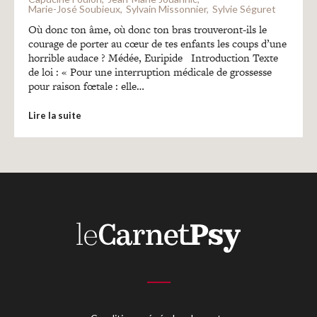
Recherches
Marie-José Soubieux
Sylvain Missonnier
Sylvie Séguret
Où donc ton âme, où donc ton bras trouveront-ils le
courage de porter au cœur de tes enfants les coups d’une
Entretiens
horrible audace ? Médée, Euripide Introduction Texte
de loi : « Pour une interruption médicale de grossesse
pour raison fœtale : elle…
Revues
Lire la suite
Colloque
Mon panier
Mon compte