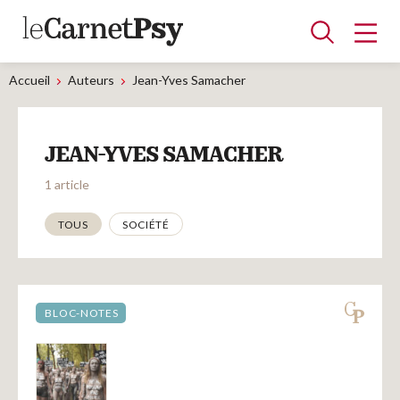
Accueil
Auteurs
Jean-Yves Samacher
Articles
JEAN-YVES SAMACHER
A la une
Adolescence
Dispositif
Enfance
Périnatalité
Psychanalyse
Psychopathologie
Soin
1 article
Dossiers
Thématiques
TOUS
SOCIÉTÉ
Auteurs
BLOC-NOTES
Blocs-notes