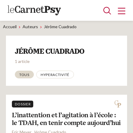
Accueil
Auteurs
Jérôme Cuadrado
Articles
JÉRÔME CUADRADO
A la une
Adolescence
Dispositif
Enfance
Périnatalité
Psychanalyse
Psychopathologie
Soin
1 article
Dossiers
Thématiques
TOUS
HYPERACTIVITÉ
Auteurs
DOSSIER
Blocs-notes
L’inattention et l’agitation à l’école :
le TDAH, en tenir compte aujourd’hui
Eric Meyer
Jérôme Cuadrado