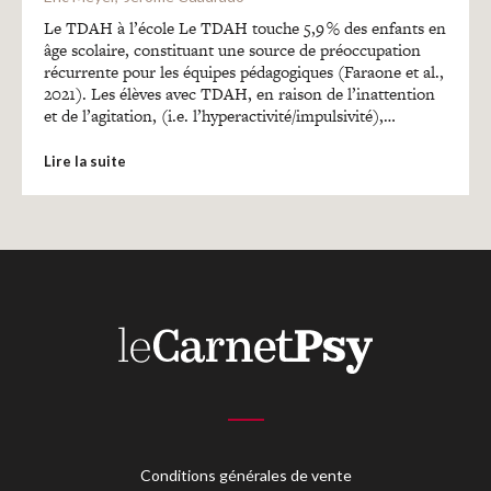
Recherches
Le TDAH à l’école Le TDAH touche 5,9 % des enfants en
âge scolaire, constituant une source de préoccupation
récurrente pour les équipes pédagogiques (Faraone et al.,
Entretiens
2021). Les élèves avec TDAH, en raison de l’inattention
et de l’agitation, (i.e. l’hyperactivité/impulsivité),…
Revues
Lire la suite
Colloque
Mon panier
Mon compte
Conditions générales de vente