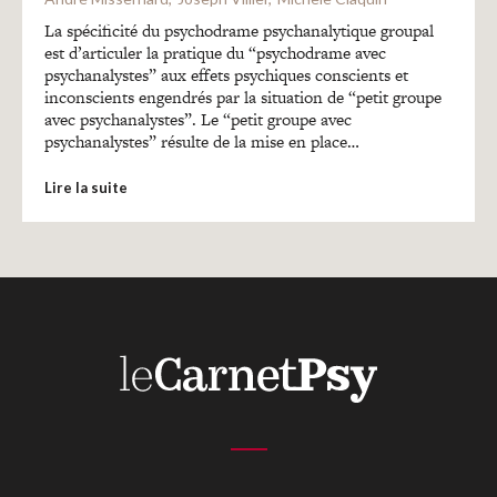
Recherches
La spécificité du psychodrame psychanalytique groupal
est d’articuler la pratique du “psychodrame avec
psychanalystes” aux effets psychiques conscients et
Entretiens
inconscients engendrés par la situation de “petit groupe
avec psychanalystes”. Le “petit groupe avec
psychanalystes” résulte de la mise en place…
Revues
Lire la suite
Colloque
Mon panier
Mon compte