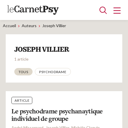
Accueil
Auteurs
Joseph Villier
Articles
JOSEPH VILLIER
A la une
Adolescence
Dispositif
Enfance
Périnatalité
Psychanalyse
Psychopathologie
Soin
1 article
Dossiers
Thématiques
TOUS
PSYCHODRAME
Auteurs
ARTICLE
Blocs-notes
Le psychodrame psychanaytique
individuel de groupe
André Missernard
Joseph Villier
Michèle Claquin