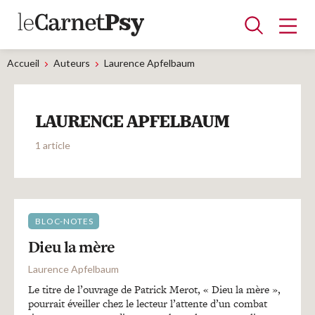
Accueil
Auteurs
Laurence Apfelbaum
Articles
LAURENCE APFELBAUM
A la une
Adolescence
Dispositif
Enfance
Périnatalité
Psychanalyse
Psychopathologie
Soin
1 article
Dossiers
Auteurs
BLOC-NOTES
Dieu la mère
Blocs-notes
Laurence Apfelbaum
Le titre de l’ouvrage de Patrick Merot, « Dieu la mère »,
pourrait éveiller chez le lecteur l’attente d’un combat