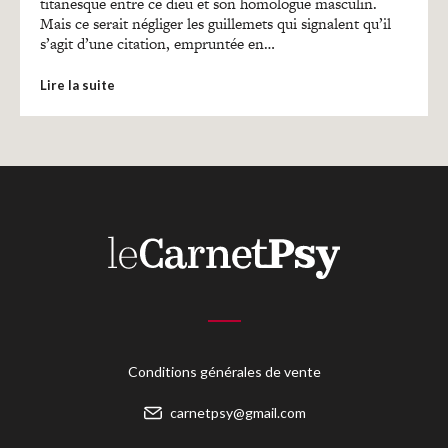
Recherches
titanesque entre ce dieu et son homologue masculin.
Mais ce serait négliger les guillemets qui signalent qu’il
s’agit d’une citation, empruntée en…
Entretiens
Lire la suite
Revues
Colloque
Mon panier
Mon compte
Conditions générales de vente
carnetpsy@gmail.com