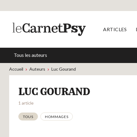
ARTICLES
Tous les auteurs
Accueil
Auteurs
Luc Gourand
LUC GOURAND
1 article
Thématiques
TOUS
HOMMAGES