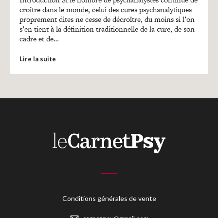
Recherches
croître dans le monde, celui des cures psychanalytiques
proprement dites ne cesse de décroître, du moins si l’on
s’en tient à la définition traditionnelle de la cure, de son
Entretiens
cadre et de…
Lire la suite
Revues
Colloque
Mon panier
Mon compte
Conditions générales de vente