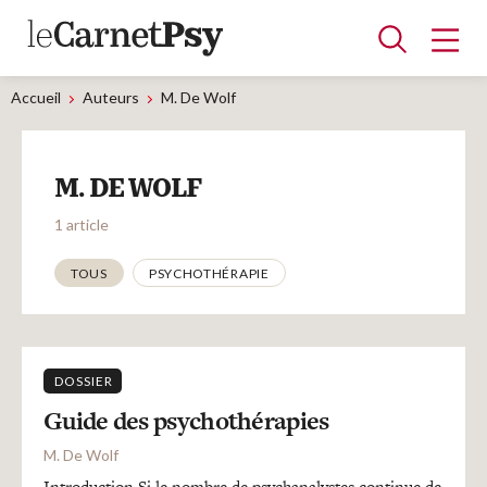
Accueil
Auteurs
M. De Wolf
Articles
M. DE WOLF
A la une
Adolescence
Dispositif
Enfance
Périnatalité
Psychanalyse
Psychopathologie
Soin
1 article
Dossiers
Thématiques
TOUS
PSYCHOTHÉRAPIE
Auteurs
DOSSIER
Blocs-notes
Guide des psychothérapies
M. De Wolf
Introduction Si le nombre de psychanalystes continue de