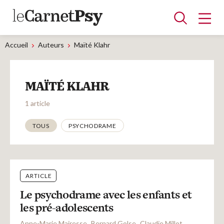
Accueil
Auteurs
Maïté Klahr
Articles
MAÏTÉ KLAHR
A la une
Adolescence
Dispositif
Enfance
Périnatalité
Psychanalyse
Psychopathologie
Soin
1 article
Dossiers
Thématiques
TOUS
PSYCHODRAME
Auteurs
ARTICLE
Blocs-notes
Le psychodrame avec les enfants et
les pré-adolescents
Anne-Marie Mairesse
Bernard Golse
Claudie Millot