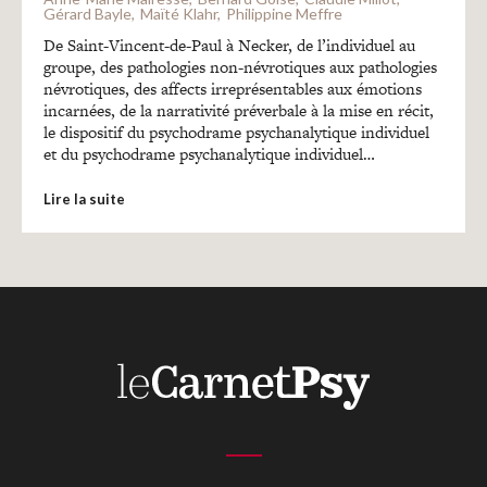
Recherches
Gérard Bayle
Maïté Klahr
Philippine Meffre
De Saint-Vincent-de-Paul à Necker, de l’individuel au
groupe, des pathologies non-névrotiques aux pathologies
Entretiens
névrotiques, des affects irreprésentables aux émotions
incarnées, de la narrativité préverbale à la mise en récit,
le dispositif du psychodrame psychanalytique individuel
Revues
et du psychodrame psychanalytique individuel…
Lire la suite
Colloque
Mon panier
Mon compte