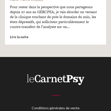
Recherches
Pour rester dans la perspective que nous partageons
depuis 20 ans au GERCPEA, je vais aborder un versant
de la clinique touchant de près le domaine du soin, les
Entretiens
états dépressifs, qui sollicitent particulièrement le
contre-transfert de l’analyste sur un…
Revues
Lire la suite
Colloque
Mon panier
Mon compte
Conditions générales de vente