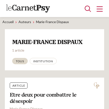
Accueil
Auteurs
Marie-France Dispaux
Articles
MARIE-FRANCE DISPAUX
A la une
Adolescence
Dispositif
Enfance
Périnatalité
Psychanalyse
Psychopathologie
Soin
1 article
Dossiers
Thématiques
TOUS
INSTITUTION
Auteurs
ARTICLE
Blocs-notes
Etre deux pour combattre le
désespoir
Marie-France Dispaux