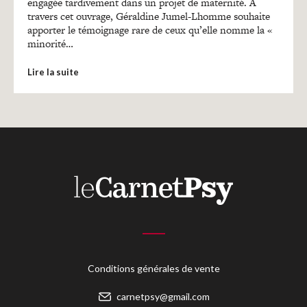
Recherches
engagée tardivement dans un projet de maternité. A
travers cet ouvrage, Géraldine Jumel-Lhomme souhaite
apporter le témoignage rare de ceux qu’elle nomme la «
minorité…
Entretiens
Lire la suite
Revues
Colloque
Mon panier
Mon compte
Conditions générales de vente
carnetpsy@gmail.com