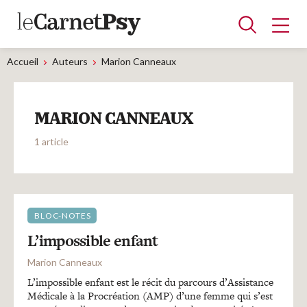
Accueil
Auteurs
Marion Canneaux
Articles
MARION CANNEAUX
A la une
Adolescence
Dispositif
Enfance
Périnatalité
Psychanalyse
Psychopathologie
Soin
1 article
Dossiers
Auteurs
BLOC-NOTES
L’impossible enfant
Blocs-notes
Marion Canneaux
L’impossible enfant est le récit du parcours d’Assistance
Médicale à la Procréation (AMP) d’une femme qui s’est