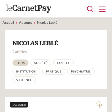
Accueil
Auteurs
Nicolas Leblé
Articles
NICOLAS LEBLÉ
A la une
Adolescence
Dispositif
Enfance
Périnatalité
Psychanalyse
Psychopathologie
Soin
2 articles
Dossiers
Thématiques
TOUS
SOCIÉTÉ
FAMILLE
INSTITUTION
PRATIQUE
PSYCHIATRIE
Auteurs
VIOLENCE
Blocs-notes
DOSSIER