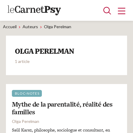
Accueil
Auteurs
Olga Perelman
Articles
OLGA PERELMAN
A la une
Adolescence
Dispositif
Enfance
Périnatalité
Psychanalyse
Psychopathologie
Soin
1 article
Dossiers
Auteurs
BLOC-NOTES
Mythe de la parentalité, réalité des
familles
Blocs-notes
Olga Perelman
Saül Karsz, philosophe, sociologue et consultant, en