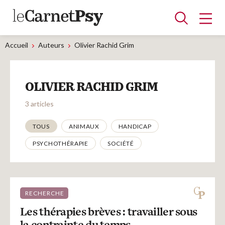
Accueil
Auteurs
Olivier Rachid Grim
Articles
OLIVIER RACHID GRIM
A la une
Adolescence
Dispositif
Enfance
Périnatalité
Psychanalyse
Psychopathologie
Soin
3 articles
Dossiers
Thématiques
TOUS
ANIMAUX
HANDICAP
PSYCHOTHÉRAPIE
SOCIÉTÉ
Auteurs
Blocs-notes
RECHERCHE
Les thérapies brèves : travailler sous
la contrainte du temps.