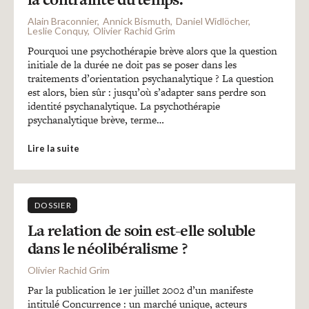
Recherches
Alain Braconnier
Annick Bismuth
Daniel Widlöcher
Leslie Conquy
Olivier Rachid Grim
Entretiens
Pourquoi une psychothérapie brève alors que la question
initiale de la durée ne doit pas se poser dans les
traitements d’orientation psychanalytique ? La question
est alors, bien sûr : jusqu’où s’adapter sans perdre son
Revues
identité psychanalytique. La psychothérapie
psychanalytique brève, terme…
Colloque
Lire la suite
Mon panier
DOSSIER
La relation de soin est-elle soluble
Mon compte
dans le néolibéralisme ?
Olivier Rachid Grim
Par la publication le 1er juillet 2002 d’un manifeste
intitulé Concurrence : un marché unique, acteurs