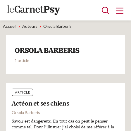
Accueil
Auteurs
Orsola Barberis
Articles
ORSOLA BARBERIS
A la une
Adolescence
Dispositif
Enfance
Périnatalité
Psychanalyse
Psychopathologie
Soin
1 article
Dossiers
Auteurs
ARTICLE
Actéon et ses chiens
Blocs-notes
Orsola Barberis
Savoir est dangereux. En tout cas on peut le penser
comme tel. Pour l’illustrer j’ai choisi de me référer à la