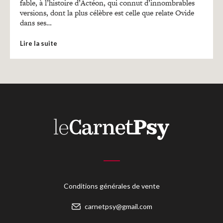
Recherches
fable, à l’histoire d’Actéon, qui connut d’innombrables
versions, dont la plus célèbre est celle que relate Ovide
dans ses…
Entretiens
Lire la suite
Revues
Colloque
Mon panier
Mon compte
Conditions générales de vente
carnetpsy@gmail.com