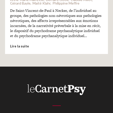
Recherches
Gérard Bayle
Maïté Klahr
Philippine Meffre
De Saint-Vincent-de-Paul à Necker, de l’individuel au
groupe, des pathologies non-névrotiques aux pathologies
Entretiens
névrotiques, des affects irreprésentables aux émotions
incarnées, de la narrativité préverbale à la mise en récit,
le dispositif du psychodrame psychanalytique individuel
Revues
et du psychodrame psychanalytique individuel…
Lire la suite
Colloque
Mon panier
Mon compte