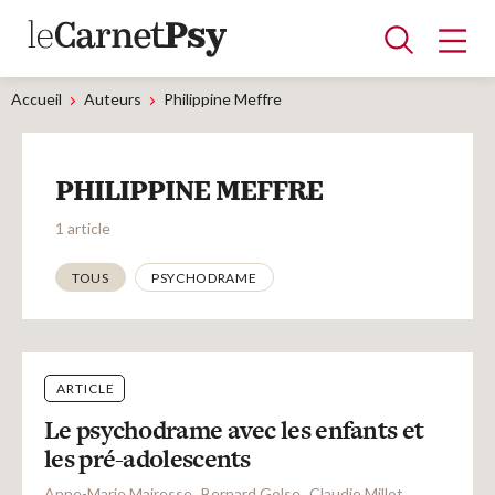
Accueil
Auteurs
Philippine Meffre
Articles
PHILIPPINE MEFFRE
A la une
Adolescence
Dispositif
Enfance
Périnatalité
Psychanalyse
Psychopathologie
Soin
1 article
Dossiers
Thématiques
TOUS
PSYCHODRAME
Auteurs
ARTICLE
Blocs-notes
Le psychodrame avec les enfants et
les pré-adolescents
Anne-Marie Mairesse
Bernard Golse
Claudie Millot