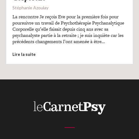
Recherches
Stéphanie Azoulay
La rencontre Je reçois Eve pour la première fois pour
Entretiens
poursuivre un travail de Psychothérapie Psychanalytique
Corporelle qu’elle faisait depuis cinq ans avec sa
psychanalyste partie à la retraite ; je suis inquiète car les
précédents changements l’ont amenée à être…
Revues
Lire la suite
Colloque
Mon panier
Mon compte