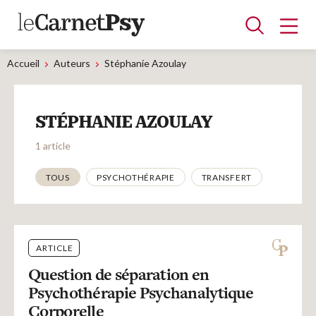
Accueil
Auteurs
Stéphanie Azoulay
Articles
STÉPHANIE AZOULAY
A la une
Adolescence
Dispositif
Enfance
Périnatalité
Psychanalyse
Psychopathologie
Soin
1 article
Dossiers
Thématiques
TOUS
PSYCHOTHÉRAPIE
TRANSFERT
Auteurs
ARTICLE
Blocs-notes
Question de séparation en
Psychothérapie Psychanalytique
Corporelle