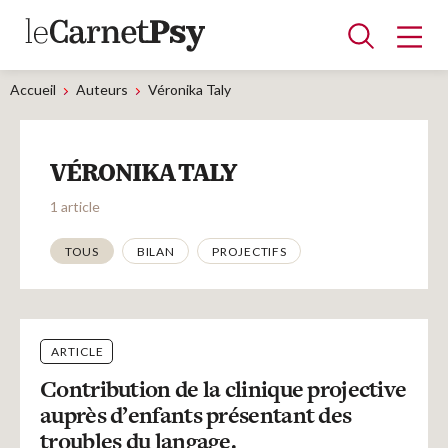
Accueil
Auteurs
Véronika Taly
Articles
VÉRONIKA TALY
A la une
Adolescence
Dispositif
Enfance
Périnatalité
Psychanalyse
Psychopathologie
Soin
1 article
Dossiers
Thématiques
TOUS
BILAN
PROJECTIFS
Auteurs
ARTICLE
Blocs-notes
Contribution de la clinique projective
auprès d’enfants présentant des
troubles du langage.