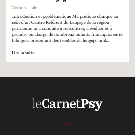
Recherches
Véronika Taly
Introduction et problématique Ma pratique clinique au
Entretiens
sein d’un Centre Référent du Langage de la région
parisienne m’a conduite à rencontrer, à évaluer et à
prendre en charge de nombreux enfants francophones et
bilingues présentant des troubles du langage oral…
Revues
Lire la suite
Colloque
Mon panier
Mon compte