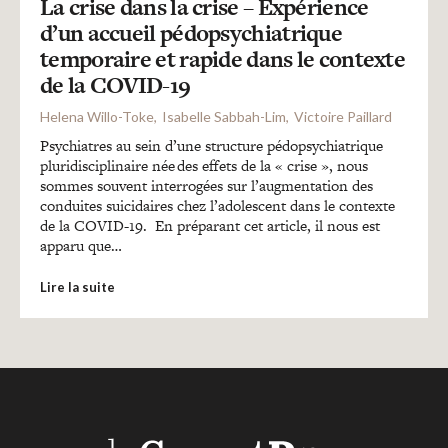
Recherches
La crise dans la crise – Expérience
d’un accueil pédopsychiatrique
temporaire et rapide dans le contexte
Entretiens
de la COVID-19
Helena Willo-Toke
Isabelle Sabbah-Lim
Victoire Paillard
Revues
Psychiatres au sein d’une structure pédopsychiatrique
pluridisciplinaire née des effets de la « crise », nous
sommes souvent interrogées sur l’augmentation des
conduites suicidaires chez l’adolescent dans le contexte
Colloque
de la COVID-19. En préparant cet article, il nous est
apparu que…
Mon panier
Lire la suite
Mon compte