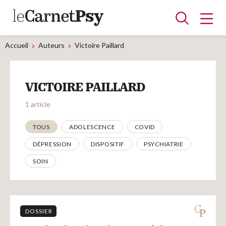
Accueil
Auteurs
Victoire Paillard
Articles
VICTOIRE PAILLARD
A la une
Adolescence
Dispositif
Enfance
Périnatalité
Psychanalyse
Psychopathologie
Soin
1 article
Dossiers
Thématiques
TOUS
ADOLESCENCE
COVID
DÉPRESSION
DISPOSITIF
PSYCHIATRIE
Auteurs
SOIN
Blocs-notes
DOSSIER