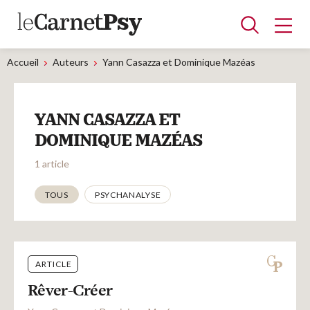
Accueil
Auteurs
Yann Casazza et Dominique Mazéas
Articles
YANN CASAZZA ET
A la une
Adolescence
Dispositif
Enfance
Périnatalité
Psychanalyse
Psychopathologie
Soin
DOMINIQUE MAZÉAS
Dossiers
1 article
Thématiques
TOUS
PSYCHANALYSE
Auteurs
Blocs-notes
ARTICLE
Rêver-Créer