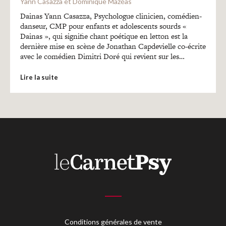
Recherches
Yann Casazza et Dominique Mazéas
Dainas Yann Casazza, Psychologue clinicien, comédien-
danseur, CMP pour enfants et adolescents sourds «
Entretiens
Dainas », qui signifie chant poétique en letton est la
dernière mise en scène de Jonathan Capdevielle co-écrite
avec le comédien Dimitri Doré qui revient sur les…
Revues
Lire la suite
Colloque
Mon panier
Mon compte
Conditions générales de vente