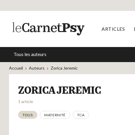
ARTICLES
Tous les auteurs
Accueil
Auteurs
Zorica Jeremic
ZORICA JEREMIC
1 article
Thématiques
TOUS
MATERNITÉ
TCA