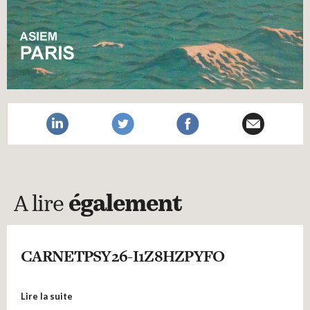
A lire
également
CARNETPSY26-I1Z8HZPYFO
Lire la suite