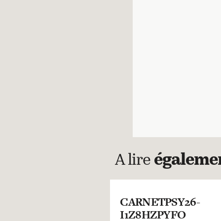
A lire
égaleme
CARNETPSY26-
I1Z8HZPYFO