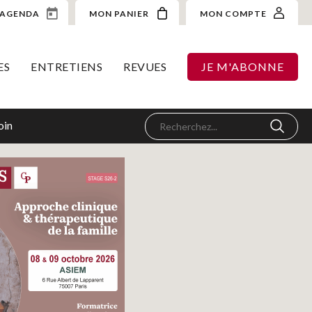
AGENDA
MON PANIER
MON COMPTE
ES
ENTRETIENS
REVUES
JE M'ABONNE
oin