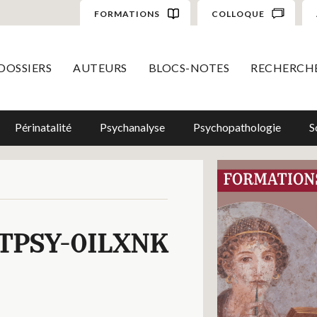
FORMATIONS
COLLOQUE
DOSSIERS
AUTEURS
BLOCS-NOTES
RECHERCH
Périnatalité
Psychanalyse
Psychopathologie
S
TPSY-0ILXNK