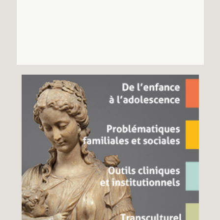
Recherches
Entretiens
Revues
Colloque
Mon panier
Mon compte