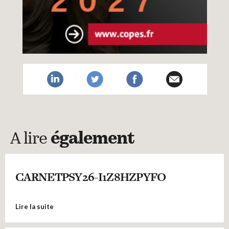
A lire
également
CARNETPSY26-I1Z8HZPYFO
Lire la suite