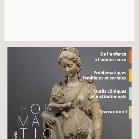
Recherches
Entretiens
Revues
Colloque
Mon panier
Mon compte