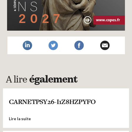
A lire
également
CARNETPSY26-I1Z8HZPYFO
Lire la suite