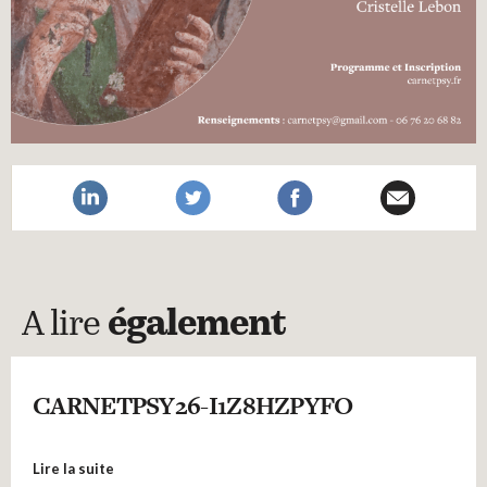
A lire
également
CARNETPSY26-I1Z8HZPYFO
Lire la suite