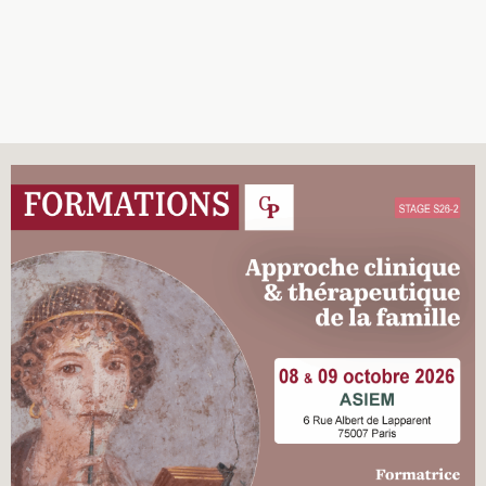
Recherches
Entretiens
Revues
Colloque
Mon panier
Mon compte