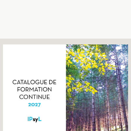
Recherches
Entretiens
Revues
Colloque
Mon panier
Mon compte