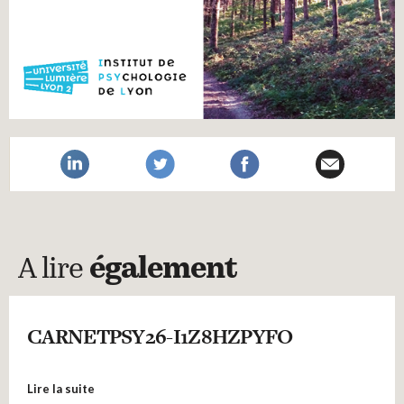
A lire
également
CARNETPSY26-I1Z8HZPYFO
Lire la suite