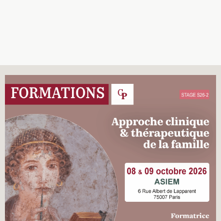
Recherches
Entretiens
Revues
Colloque
Mon panier
Mon compte