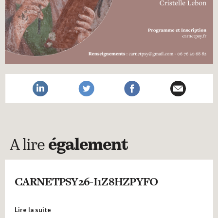
A lire
également
CARNETPSY26-I1Z8HZPYFO
Lire la suite