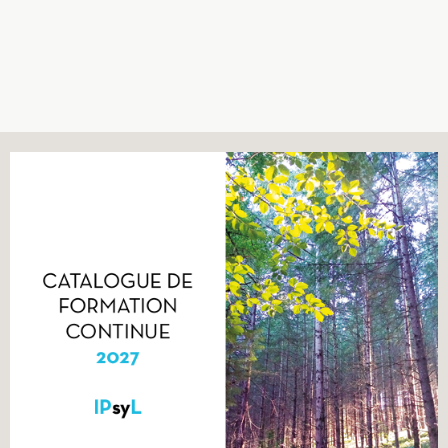
Recherches
Entretiens
Revues
Colloque
Mon panier
Mon compte