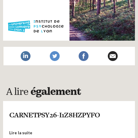
A lire
également
CARNETPSY26-I1Z8HZPYFO
Lire la suite